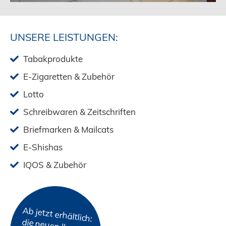
UNSERE LEISTUNGEN:
Tabakprodukte
E-Zigaretten & Zubehör
Lotto
Schreibwaren & Zeitschriften
Briefmarken & Mailcats
E-Shishas
IQOS & Zubehör
Ab jetzt erhältlich:
die neuen Iluma i-
Geräte für Terea