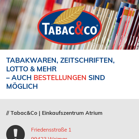
Zum
Hauptinhalt
wechseln
TABAKWAREN, ZEITSCHRIFTEN,
LOTTO & MEHR
– AUCH
BESTELLUNGEN
SIND
MÖGLICH
// Tabac&Co | Einkaufszentrum Atrium
Friedensstraße 1
99423 Weimar